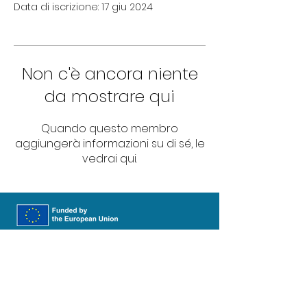
Data di iscrizione: 17 giu 2024
Non c'è ancora niente
da mostrare qui
Quando questo membro
aggiungerà informazioni su di sé, le
vedrai qui.
Funded by the European Union.
Views and opinions expressed are however those of
the author(s) only and do not necessarily reflect
those of the European Union or Health and Digital
Executive Agency (HaDEA). Neither the European
Union nor HaDEA can be held responsible for them.